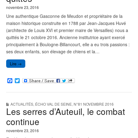
novembre 23, 2016
Une authentique Gasconne de Meudon et propriétaire de la
maison historique construite en 1788 par Jean-Jacques Huvé
(architecte de Louis XVI et premier maire de Versailles) nous a
quittés le 21 octobre 2016. Ancienne institutrice ayant exercé
principalement à Boulogne-Billancourt, elle a eu trois passions :
ses deux enfants, son élevage de chiens et la…
Lire →
F
T
a
w
c
i
e
t
b
t
ACTUALITÉS
,
ÉCHO VAL DE SEINE
,
N°81 NOVEMBRE 2016
o
e
Les serres d’Auteuil, le combat
o
r
k
continue
novembre 23, 2016