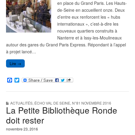
en place du Grand Paris. Les Hauts-
de-Seine en accueillent onze. Deux
d’entre eux renforcent les « hubs
internationaux », c’est-à-dire les
nouveaux quartiers construits à
Nanterre et à Issy-les-Moulineaux
autour des gares du Grand Paris Express. Répondant à l’appel
à projet lancé…
Lire →
F
T
a
w
c
i
e
t
b
t
ACTUALITÉS
,
ÉCHO VAL DE SEINE
,
N°81 NOVEMBRE 2016
o
e
La Petite Bibliothèque Ronde
o
r
k
doit rester
novembre 23, 2016