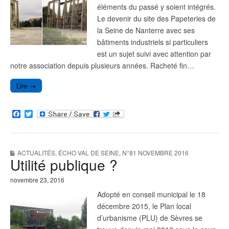
éléments du passé y soient intégrés.
Le devenir du site des Papeteries de
la Seine de Nanterre avec ses
bâtiments industriels si particuliers
est un sujet suivi avec attention par
notre association depuis plusieurs années. Racheté fin…
Lire →
F
T
a
w
c
i
e
t
b
t
ACTUALITÉS
,
ÉCHO VAL DE SEINE
,
N°81 NOVEMBRE 2016
o
e
Utilité publique ?
o
r
k
novembre 23, 2016
Adopté en conseil municipal le 18
décembre 2015, le Plan local
d’urbanisme (PLU) de Sèvres se