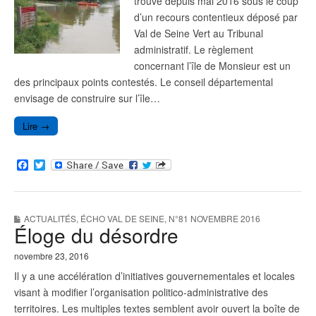
trouve depuis mai 2016 sous le coup
d’un recours contentieux déposé par
Val de Seine Vert au Tribunal
administratif. Le règlement
concernant l’île de Monsieur est un
des principaux points contestés. Le conseil départemental
envisage de construire sur l’île…
Lire →
F
T
a
w
c
i
e
t
b
t
ACTUALITÉS
,
ÉCHO VAL DE SEINE
,
N°81 NOVEMBRE 2016
o
e
Éloge du désordre
o
r
k
novembre 23, 2016
Il y a une accélération d’initiatives gouvernementales et locales
visant à modifier l’organisation politico-administrative des
territoires. Les multiples textes semblent avoir ouvert la boîte de