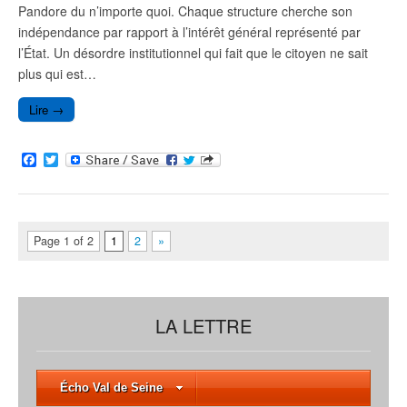
Pandore du n’importe quoi. Chaque structure cherche son
indépendance par rapport à l’intérêt général représenté par
l’État. Un désordre institutionnel qui fait que le citoyen ne sait
plus qui est…
Lire →
F
T
a
w
c
i
e
t
b
t
o
e
Page 1 of 2
1
2
»
o
r
k
LA LETTRE
Écho Val de Seine