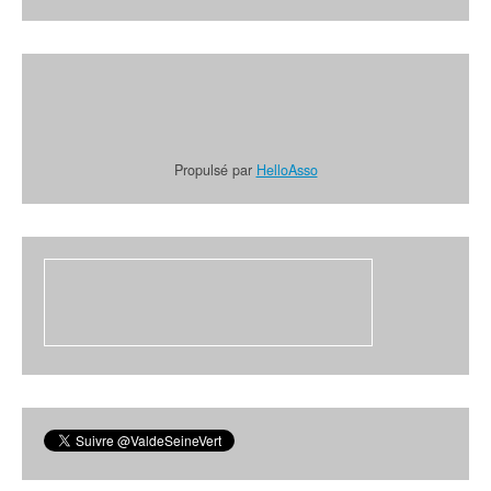
Propulsé par
HelloAsso