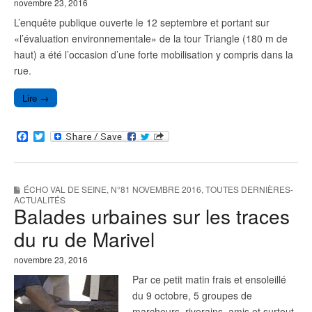
novembre 23, 2016
L’enquête publique ouverte le 12 septembre et portant sur
«l’évaluation environnementale» de la tour Triangle (180 m de
haut) a été l’occasion d’une forte mobilisation y compris dans la
rue.
Lire →
F
T
a
w
c
i
e
t
b
t
ÉCHO VAL DE SEINE
,
N°81 NOVEMBRE 2016
,
TOUTES DERNIÈRES-
o
e
ACTUALITÉS
o
r
Balades urbaines sur les traces
k
du ru de Marivel
novembre 23, 2016
Par ce petit matin frais et ensoleillé
du 9 octobre, 5 groupes de
marcheurs, riverains, amis et surtout