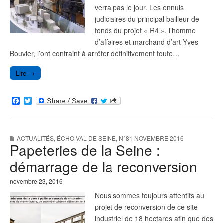
verra pas le jour. Les ennuis
judiciaires du principal bailleur de
fonds du projet « R4 », l’homme
d’affaires et marchand d’art Yves
Bouvier, l’ont contraint à arrêter définitivement toute…
Lire →
F
T
a
w
c
i
e
t
b
t
ACTUALITÉS
,
ÉCHO VAL DE SEINE
,
N°81 NOVEMBRE 2016
o
e
Papeteries de la Seine :
o
r
k
démarrage de la reconversion
novembre 23, 2016
Nous sommes toujours attentifs au
projet de reconversion de ce site
industriel de 18 hectares afin que des