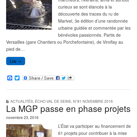
curieux se sont élancés à la
découverte des traces du ru de
Marivel, 3e édition d’une randonnée
urbaine guidée et commentée par les
bénévoles passionnés. Partis de
Versailles (gare Chantiers ou Porchefontaine), de Viroflay au
pied de…
Lire →
F
T
a
w
c
i
e
t
b
t
ACTUALITÉS
,
ÉCHO VAL DE SEINE
,
N°81 NOVEMBRE 2016
o
e
La MGP passe en phase projets
o
r
k
novembre 23, 2016
L’État va participer au financement de
61 projets pour contribuer à la mise