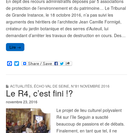
En dépit des recours administratifs déposés par 5 associations
de protection de l’environnement et du patrimoine… Le Tribunal
de Grande Instance, le 18 octobre 2016, n’a pas suivi les
arguments des héritiers de l’architecte Jean Camille Formigé,
créateur du jardin botanique et des serres d’Auteuil, lui
demandant d’arrêter les travaux de destruction en cours. Des…
Lire →
F
T
a
w
c
i
e
t
b
t
ACTUALITÉS
,
ÉCHO VAL DE SEINE
,
N°81 NOVEMBRE 2016
o
e
Le R4, c’est fini !?
o
r
k
novembre 23, 2016
Le projet de lieu culturel polyvalent
R4 sur l’île Seguin a suscité
beaucoup de passions et de débats.
Finalement, en tant que tel, il ne