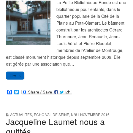
La Petite Bibliothèque Ronde est une
bibliothèque pour enfants, dans le
quartier populaire de la Cité de la
Plaine au Petit-Clamart. Le bâtiment,
construit par les architectes Gérard
Thurnauer, Jean Renaudie, Jean-
Louis Véret et Pierre Riboulet,
membres de l’Atelier de Montrouge,
est classé monument historique depuis septembre 2009. Elle
est gérée par une association que…
Lire →
F
T
a
w
c
i
e
t
b
t
ACTUALITÉS
,
ÉCHO VAL DE SEINE
,
N°81 NOVEMBRE 2016
o
e
Jacqueline Laumet nous a
o
r
k
quittés