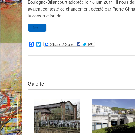
Boulogne-Billancourt adoptée le 16 juin 2011. Il nous do
avaient contesté ce changement décidé par Pierre Christ
la construction de…
Lire →
F
T
a
w
c
i
e
t
b
t
o
e
o
r
k
Galerie