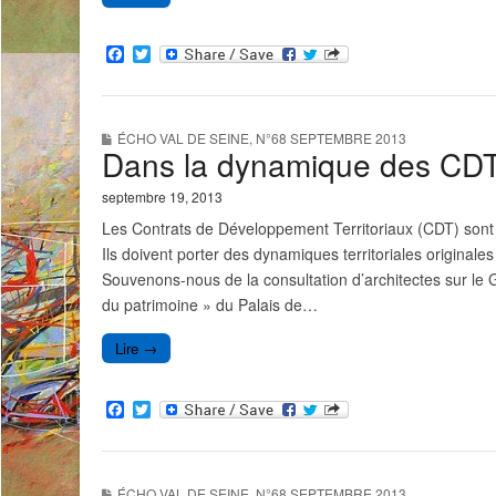
F
T
a
w
c
i
e
t
b
t
ÉCHO VAL DE SEINE
,
N°68 SEPTEMBRE 2013
o
e
Dans la dynamique des CD
o
r
k
septembre 19, 2013
Les Contrats de Développement Territoriaux (CDT) sont d
Ils doivent porter des dynamiques territoriales originales
Souvenons-nous de la consultation d’architectes sur le G
du patrimoine » du Palais de…
Lire →
F
T
a
w
c
i
e
t
b
t
ÉCHO VAL DE SEINE
,
N°68 SEPTEMBRE 2013