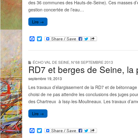
des 36 communes des Hauts-de-Seine). Ces masses d’ea
gestion concertée de l’eau…
Lire →
F
T
a
w
c
i
e
t
b
t
ÉCHO VAL DE SEINE
,
N°68 SEPTEMBRE 2013
o
e
RD7 et berges de Seine, la p
o
r
k
septembre 19, 2013
Les travaux d’élargissement de la RD7 et de bétonnage
choisi de ne pas attendre les conclusions des juges pour
des Chartreux à Issy-les-Moulineaux. Les travaux d’amé
Lire →
F
T
a
w