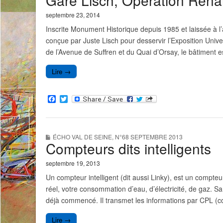
Gare Lisch, Opération Rena
septembre 23, 2014
Inscrite Monument Historique depuis 1985 et laissée à l
conçue par Juste Lisch pour desservir l’Exposition Univ
de l’Avenue de Suffren et du Quai d’Orsay, le bâtiment 
Lire →
F
T
a
w
c
i
e
t
b
t
ÉCHO VAL DE SEINE
,
N°68 SEPTEMBRE 2013
o
e
Compteurs dits intelligents
o
r
k
septembre 19, 2013
Un compteur intelligent (dit aussi Linky), est un compte
réel, votre consommation d’eau, d’électricité, de gaz. Sa 
déjà commencé. Il transmet les informations par CPL (cou
Lire →