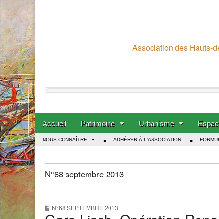
Association des Hauts-de
Skip to content
Accueil
Patrimoine
Urbanisme
Espace
Main menu
NOUS CONNAÎTRE
ADHÉRER À L'ASSOCIATION
FORMUL
Sub menu
N°68 septembre 2013
N°68 SEPTEMBRE 2013