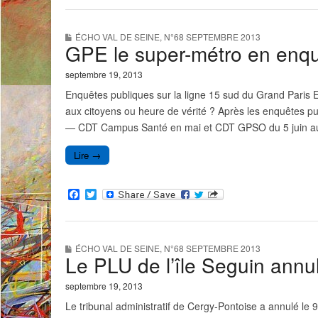
c
i
e
t
b
t
ÉCHO VAL DE SEINE
,
N°68 SEPTEMBRE 2013
o
e
GPE le super-métro en enqu
o
r
k
septembre 19, 2013
Enquêtes publiques sur la ligne 15 sud du Grand Paris 
aux citoyens ou heure de vérité ? Après les enquêtes pu
— CDT Campus Santé en mai et CDT GPSO du 5 juin au 5 
Lire →
F
T
a
w
c
i
e
t
b
t
ÉCHO VAL DE SEINE
,
N°68 SEPTEMBRE 2013
o
e
Le PLU de l’île Seguin annu
o
r
k
septembre 19, 2013
Le tribunal administratif de Cergy-Pontoise a annulé le 9