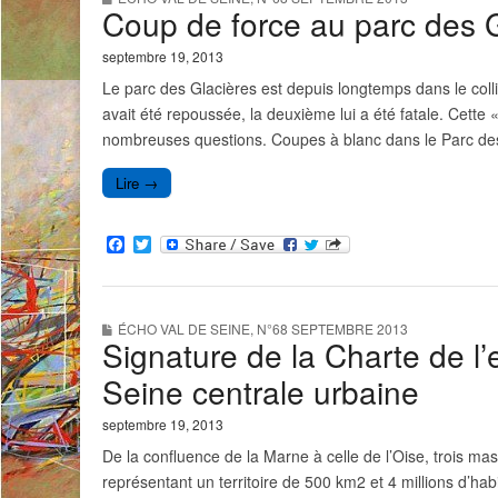
o
e
Coup de force au parc des G
o
r
k
septembre 19, 2013
Le parc des Glacières est depuis longtemps dans le col
avait été repoussée, la deuxième lui a été fatale. Cett
nombreuses questions. Coupes à blanc dans le Parc des 
Lire →
F
T
a
w
c
i
e
t
b
t
ÉCHO VAL DE SEINE
,
N°68 SEPTEMBRE 2013
o
e
Signature de la Charte de l’
o
r
k
Seine centrale urbaine
septembre 19, 2013
De la confluence de la Marne à celle de l’Oise, trois ma
représentant un territoire de 500 km2 et 4 millions d’h