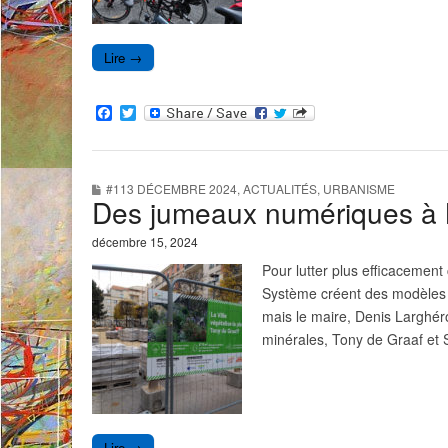
Lire →
F
T
a
w
c
i
e
t
b
t
#113 DÉCEMBRE 2024
,
ACTUALITÉS
,
URBANISME
o
e
Des jumeaux numériques à
o
r
k
décembre 15, 2024
Pour lutter plus efficacement
Système créent des modèles 3
mais le maire, Denis Larghé
minérales, Tony de Graaf et 
Lire →