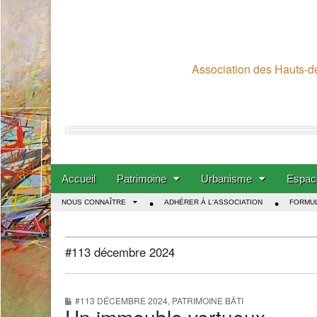
Association des Hauts-de
Skip to content
Accueil
Patrimoine
Urbanisme
Espace
Main menu
NOUS CONNAÎTRE
ADHÉRER À L'ASSOCIATION
FORMUL
Sub menu
#113 décembre 2024
#113 DÉCEMBRE 2024
,
PATRIMOINE BÂTI