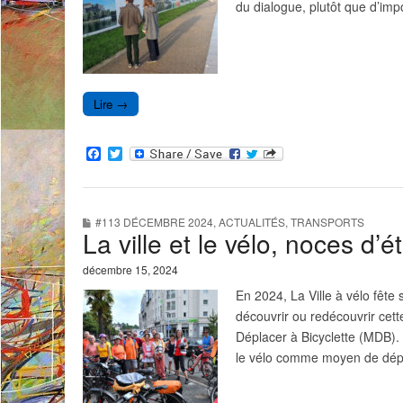
du dialogue, plutôt que d’imp
Lire →
F
T
a
w
c
i
e
t
b
t
#113 DÉCEMBRE 2024
,
ACTUALITÉS
,
TRANSPORTS
o
e
La ville et le vélo, noces d’é
o
r
k
décembre 15, 2024
En 2024, La Ville à vélo fête
découvrir ou redécouvrir cett
Déplacer à Bicyclette (MDB).
le vélo comme moyen de dépl