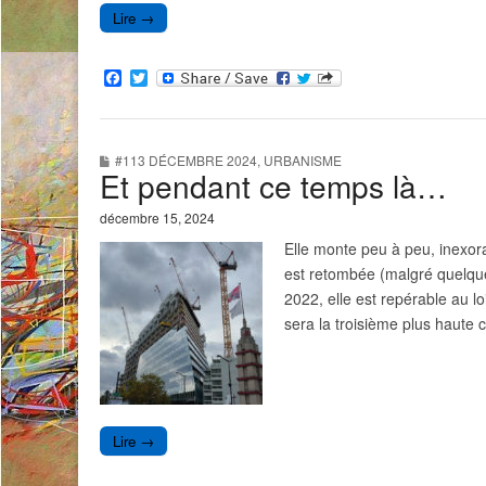
Lire →
F
T
a
w
c
i
e
t
b
t
#113 DÉCEMBRE 2024
,
URBANISME
o
e
Et pendant ce temps là…
o
r
k
décembre 15, 2024
Elle monte peu à peu, inexor
est retombée (malgré quelque
2022, elle est repérable au l
sera la troisième plus haute
Lire →