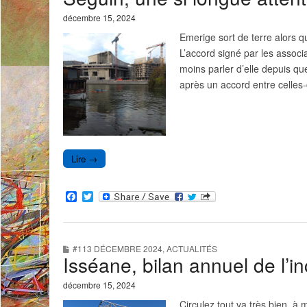
k
décembre 15, 2024
Emerige sort de terre alors qu
L’accord signé par les associa
moins parler d’elle depuis qu
après un accord entre celle
Lire →
F
T
a
w
c
i
e
t
b
t
#113 DÉCEMBRE 2024
,
ACTUALITÉS
o
e
Isséane, bilan annuel de l’in
o
r
k
décembre 15, 2024
Circulez tout va très bien,