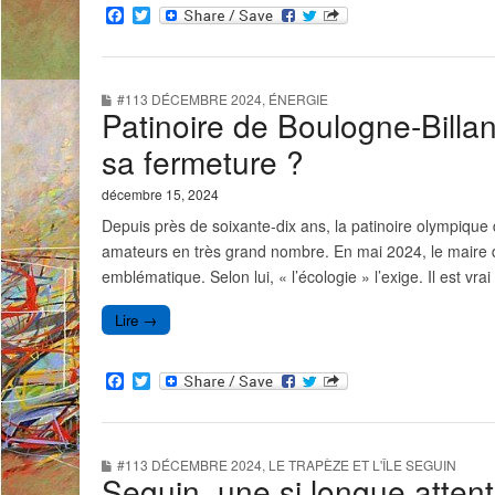
F
T
a
w
c
i
e
t
b
t
#113 DÉCEMBRE 2024
,
ÉNERGIE
o
e
Patinoire de Boulogne-Billanco
o
r
k
sa fermeture ?
décembre 15, 2024
Depuis près de soixante-dix ans, la patinoire olympique 
amateurs en très grand nombre. En mai 2024, le maire d
emblématique. Selon lui, « l’écologie » l’exige. Il est v
Lire →
F
T
a
w
c
i
e
t
b
t
#113 DÉCEMBRE 2024
,
LE TRAPÈZE ET L'ÎLE SEGUIN
o
e
Seguin, une si longue atten
o
r