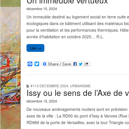
Un immeuble vertueux
décembre 15, 2024
Un immeuble destiné au logement social en terre cuite et
écologiques dans ce bâtiment utilisant des matériaux b
pour la ventilation et les performances thermiques. Hâte
année d’habitation en octobre 2025… R.L.
Lire →
F
T
a
w
c
i
e
t
b
t
#113 DÉCEMBRE 2024
,
URBANISME
o
e
Issy ou le sens de l’Axe de v
o
r
k
décembre 15, 2024
De nouveaux aménagements routiers sont en prévision à 
axes de la ville : La RD50 du pont d’Issy à Vanves (Rue 
RD989 de la porte de Versailles, avec la tour Triangle