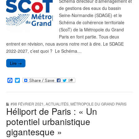
Schéma directeur d’aménagement et
de gestions des eaux du bassin
Seine-Normandie (SDAGE) et le
Schéma de cohérence territoriale
(ScoT) de la Métropole du Grand
Paris en font partie. Tous deux
entrent en révision, nous avons notre mot à dire. Le SDAGE
2022-2027, c’est quoi ? Le Schéma…
Lire →
F
T
a
w
c
i
e
t
b
t
#98 FÉVRIER 2021
,
ACTUALITÉS
,
MÉTROPOLE DU GRAND PARIS
o
e
Héliport de Paris : « Un
o
r
k
potentiel urbanistique
gigantesque »