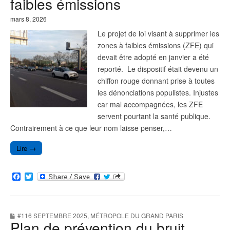
faibles émissions
mars 8, 2026
Le projet de loi visant à supprimer les
zones à faibles émissions (ZFE) qui
devait être adopté en janvier a été
reporté. Le dispositif était devenu un
chiffon rouge donnant prise à toutes
les dénonciations populistes. Injustes
car mal accompagnées, les ZFE
servent pourtant la santé publique.
Contrairement à ce que leur nom laisse penser,…
Lire →
F
T
a
w
c
i
e
t
b
t
#116 SEPTEMBRE 2025
,
MÉTROPOLE DU GRAND PARIS
o
e
Plan de prévention du bruit
o
r