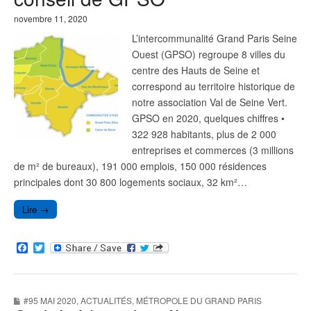
novembre 11, 2020
L’intercommunalité Grand Paris Seine
Ouest (GPSO) regroupe 8 villes du
centre des Hauts de Seine et
correspond au territoire historique de
notre association Val de Seine Vert.
GPSO en 2020, quelques chiffres •
322 928 habitants, plus de 2 000
entreprises et commerces (3 millions
de m² de bureaux), 191 000 emplois, 150 000 résidences
principales dont 30 800 logements sociaux, 32 km²…
Lire →
F
T
a
w
c
i
e
t
b
t
#95 MAI 2020
,
ACTUALITÉS
,
MÉTROPOLE DU GRAND PARIS
o
e