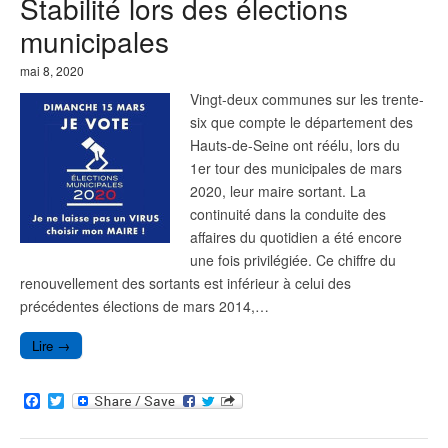
Stabilité lors des élections
o
r
k
municipales
mai 8, 2020
Vingt-deux communes sur les trente-
six que compte le département des
Hauts-de-Seine ont réélu, lors du
1er tour des municipales de mars
2020, leur maire sortant. La
continuité dans la conduite des
affaires du quotidien a été encore
une fois privilégiée. Ce chiffre du
renouvellement des sortants est inférieur à celui des
précédentes élections de mars 2014,…
Lire →
F
T
a
w
c
i