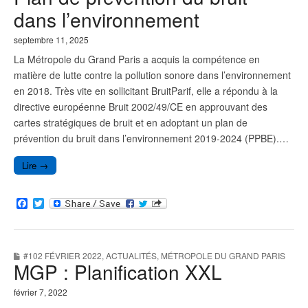
k
dans l’environnement
septembre 11, 2025
La Métropole du Grand Paris a acquis la compétence en
matière de lutte contre la pollution sonore dans l’environnement
en 2018. Très vite en sollicitant BruitParif, elle a répondu à la
directive européenne Bruit 2002/49/CE en approuvant des
cartes stratégiques de bruit et en adoptant un plan de
prévention du bruit dans l’environnement 2019-2024 (PPBE).…
Lire →
F
T
a
w
c
i
e
t
b
t
#102 FÉVRIER 2022
,
ACTUALITÉS
,
MÉTROPOLE DU GRAND PARIS
o
e
MGP : Planification XXL
o
r
k
février 7, 2022