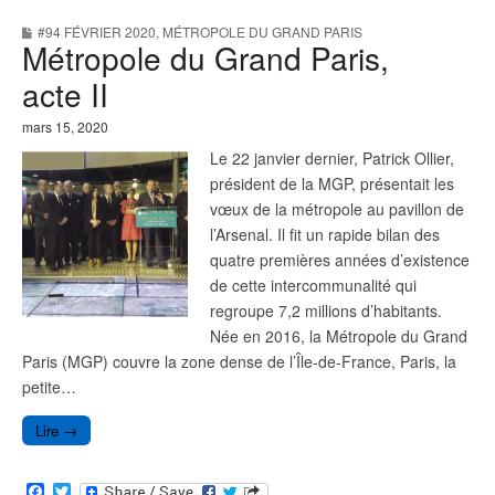
e
t
b
t
#94 FÉVRIER 2020
,
MÉTROPOLE DU GRAND PARIS
o
e
Métropole du Grand Paris,
o
r
k
acte II
mars 15, 2020
Le 22 janvier dernier, Patrick Ollier,
président de la MGP, présentait les
vœux de la métropole au pavillon de
l’Arsenal. Il fit un rapide bilan des
quatre premières années d’existence
de cette intercommunalité qui
regroupe 7,2 millions d’habitants.
Née en 2016, la Métropole du Grand
Paris (MGP) couvre la zone dense de l’Île-de-France, Paris, la
petite…
Lire →
F
T