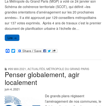
La Métropole du Grand Paris (MGP) a voté ce 24 janvier son
Schéma de cohérence territoriale (SCOT), qui définit «les
grandes orientations d’aménagement sur les 20 prochaines
années». Il a été approuvé par 129 conseillers métropolitains
sur 137 votes exprimés. Après 4 ans de travaux c’est le premier
document de planification urbaine à l’échelle de…
Lire →
F
T
a
w
c
i
e
t
b
t
#99 MAI 2021
,
ACTUALITÉS
,
MÉTROPOLE DU GRAND PARIS
o
e
Penser globalement, agir
o
r
k
localement
juin 4, 2021
De grands plans régissent
l’aménagement de nos communes, le