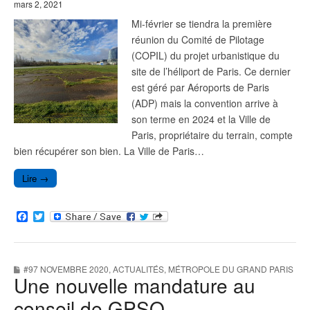
mars 2, 2021
Mi-février se tiendra la première
réunion du Comité de Pilotage
(COPIL) du projet urbanistique du
site de l’héliport de Paris. Ce dernier
est géré par Aéroports de Paris
(ADP) mais la convention arrive à
son terme en 2024 et la Ville de
Paris, propriétaire du terrain, compte
bien récupérer son bien. La Ville de Paris…
Lire →
F
T
a
w
c
i
e
t
b
t
#97 NOVEMBRE 2020
,
ACTUALITÉS
,
MÉTROPOLE DU GRAND PARIS
o
e
Une nouvelle mandature au
o
r
k
conseil de GPSO