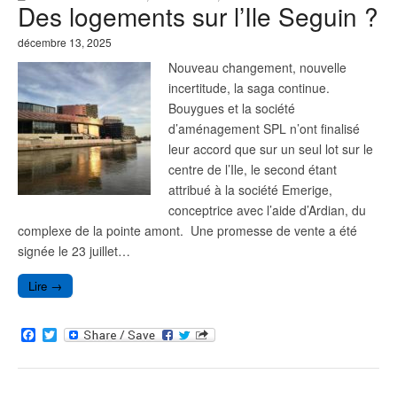
Des logements sur l’Ile Seguin ?
o
r
k
décembre 13, 2025
Nouveau changement, nouvelle
incertitude, la saga continue.
Bouygues et la société
d’aménagement SPL n’ont finalisé
leur accord que sur un seul lot sur le
centre de l’Ile, le second étant
attribué à la société Emerige,
conceptrice avec l’aide d’Ardian, du
complexe de la pointe amont. Une promesse de vente a été
signée le 23 juillet…
Lire →
F
T
a
w
c
i
e
t
b
t