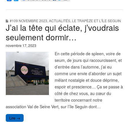
a
w
c
i
e
t
b
t
#109 NOVEMBRE 2023
,
ACTUALITÉS
,
LE TRAPÈZE ET L'ÎLE SEGUIN
o
e
J’ai la tête qui éclate, j’voudrais
o
r
k
seulement dormir…
novembre 17, 2023
En cette période de spleen, voire de
seum, de jours qui raccourcissent, et
d’entrée dans l’automne, j’ai eu
comme une envie d’aborder un sujet
mêlant nostalgie et douce déprime,
espoir et prescience… Ça se passe à
côté de chez vous, au cœur du
territoire concernant notre
association Val de Seine Vert, sur l’île Seguin dont…
Lire →