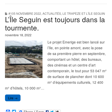
c
i
e
t
b
t
#105 NOVEMBRE 2022
,
ACTUALITÉS
,
LE TRAPÈZE ET L'ÎLE SEGUIN
o
e
L’Île Seguin est toujours dans la
o
r
k
tourmente.
novembre 18, 2022
Le projet Emerige est bien lancé sur
l’Ile, en pointe amont, avec la pose
de sa première pierre en septembre,
comportant un hôtel, des bureaux,
des cinémas et un centre d’art
contemporain, le tout pour 53 047 m²
de surface de plancher dont 10 600
m² d’équipements culturels, 12 400
m² d’hôtels, 10 000 m²…
Lire →
F
T