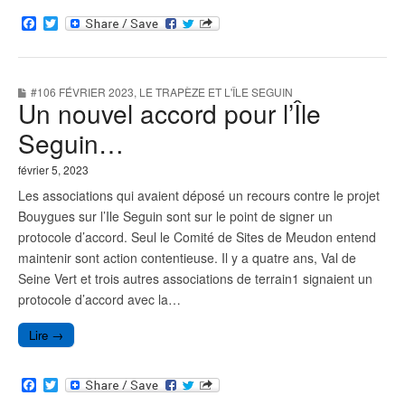
F
T
a
w
c
i
e
t
b
t
#106 FÉVRIER 2023
,
LE TRAPÈZE ET L'ÎLE SEGUIN
o
e
Un nouvel accord pour l’Île
o
r
k
Seguin…
février 5, 2023
Les associations qui avaient déposé un recours contre le projet
Bouygues sur l’Ile Seguin sont sur le point de signer un
protocole d’accord. Seul le Comité de Sites de Meudon entend
maintenir sont action contentieuse. Il y a quatre ans, Val de
Seine Vert et trois autres associations de terrain1 signaient un
protocole d’accord avec la…
Lire →
F
T
a
w