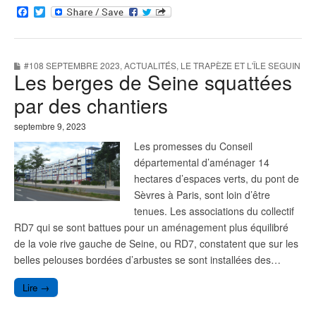
F
T
a
w
c
i
e
t
b
t
#108 SEPTEMBRE 2023
,
ACTUALITÉS
,
LE TRAPÈZE ET L'ÎLE SEGUIN
o
e
Les berges de Seine squattées
o
r
k
par des chantiers
septembre 9, 2023
Les promesses du Conseil
départemental d’aménager 14
hectares d’espaces verts, du pont de
Sèvres à Paris, sont loin d’être
tenues. Les associations du collectif
RD7 qui se sont battues pour un aménagement plus équilibré
de la voie rive gauche de Seine, ou RD7, constatent que sur les
belles pelouses bordées d’arbustes se sont installées des…
Lire →