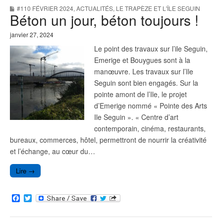
b
t
#110 FÉVRIER 2024
,
ACTUALITÉS
,
LE TRAPÈZE ET L'ÎLE SEGUIN
o
e
Béton un jour, béton toujours !
o
r
k
janvier 27, 2024
Le point des travaux sur l’ile Seguin,
Emerige et Bouygues sont à la
manœuvre. Les travaux sur l’Ile
Seguin sont bien engagés. Sur la
pointe amont de l’Ile, le projet
d’Emerige nommé « Pointe des Arts
Ile Seguin ». « Centre d’art
contemporain, cinéma, restaurants,
bureaux, commerces, hôtel, permettront de nourrir la créativité
et l’échange, au cœur du…
Lire →
F
T
a
w
c
i
e
t