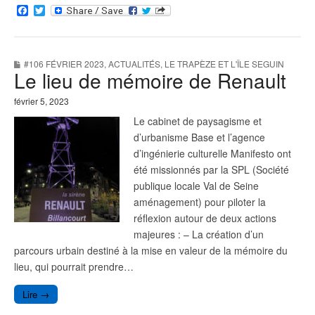
F
T
a
w
c
i
e
t
b
t
#106 FÉVRIER 2023
,
ACTUALITÉS
,
LE TRAPÈZE ET L'ÎLE SEGUIN
o
e
Le lieu de mémoire de Renault
o
r
k
février 5, 2023
Le cabinet de paysagisme et
d’urbanisme Base et l’agence
d’ingénierie culturelle Manifesto ont
été missionnés par la SPL (Société
publique locale Val de Seine
aménagement) pour piloter la
réflexion autour de deux actions
majeures : – La création d’un
parcours urbain destiné à la mise en valeur de la mémoire du
lieu, qui pourrait prendre…
Lire →