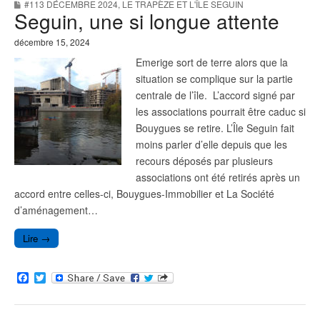
#113 DÉCEMBRE 2024
,
LE TRAPÈZE ET L'ÎLE SEGUIN
o
e
Seguin, une si longue attente
o
r
k
décembre 15, 2024
Emerige sort de terre alors que la
situation se complique sur la partie
centrale de l’île. L’accord signé par
les associations pourrait être caduc si
Bouygues se retire. L’Île Seguin fait
moins parler d’elle depuis que les
recours déposés par plusieurs
associations ont été retirés après un
accord entre celles-ci, Bouygues-Immobilier et La Société
d’aménagement…
Lire →
F
T
a
w
c
i
e
t