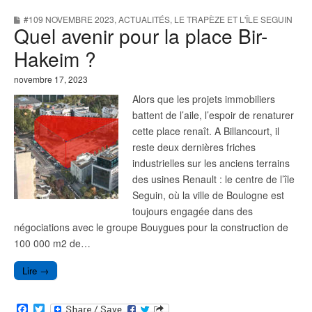
b
t
#109 NOVEMBRE 2023
,
ACTUALITÉS
,
LE TRAPÈZE ET L'ÎLE SEGUIN
o
e
Quel avenir pour la place Bir-
o
r
k
Hakeim ?
novembre 17, 2023
Alors que les projets immobiliers
battent de l’aile, l’espoir de renaturer
cette place renaît. A Billancourt, il
reste deux dernières friches
industrielles sur les anciens terrains
des usines Renault : le centre de l’île
Seguin, où la ville de Boulogne est
toujours engagée dans des
négociations avec le groupe Bouygues pour la construction de
100 000 m2 de…
Lire →
F
T