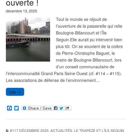
ouverte !
décembre 13, 2025
Tout le monde se réjouit de
l’ouverture de la passerelle qui relie
Boulogne-Billancourt et l’Île
Seguin.Elle aurait pu intervenir bien
plus tôt. On se souvient de la colère
de Pierre-Christophe Baguet, le
maire de Boulogne-Billancourt, lors
d’un conseil communautaire de
l’intercommunalité Grand Paris Seine Ouest (cf. #114 – #115).
Les associations de défense de l’environnement…
Lire →
F
T
a
w
c
i
e
t
b
t
#117 DÉCEMBRE 2025
,
ACTUALITÉS
,
LE TRAPÈZE ET L'ÎLE SEGUIN
o
e