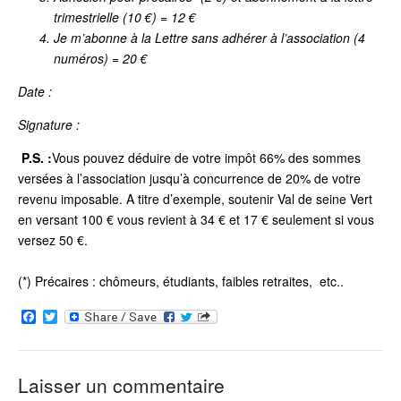
trimestrielle (10 €) = 12 €
Je m’abonne à la Lettre sans adhérer à l’association (4
numéros) = 20 €
Date :
Signature :
P.S. :
Vous pouvez déduire de votre impôt 66% des sommes
versées à l’association jusqu’à concurrence de 20% de votre
revenu imposable. A titre d’exemple, soutenir Val de seine Vert
en versant 100 € vous revient à 34 € et 17 € seulement si vous
versez 50 €.
(*) Précaires : chômeurs, étudiants, faibles retraites, etc..
F
T
a
w
c
i
e
t
b
t
Laisser un commentaire
o
e