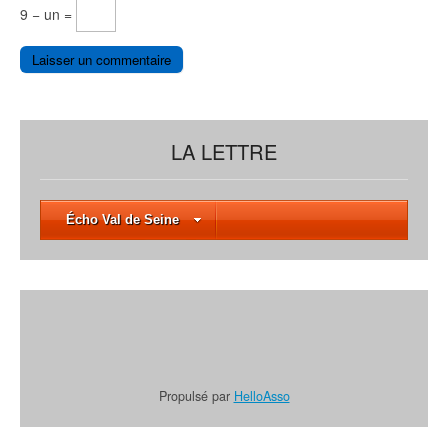
9 − un =
LA LETTRE
Écho Val de Seine
Propulsé par
HelloAsso