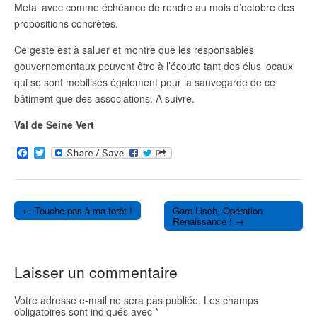
Metal avec comme échéance de rendre au mois d’octobre des
propositions concrètes.
Ce geste est à saluer et montre que les responsables
gouvernementaux peuvent être à l’écoute tant des élus locaux
qui se sont mobilisés également pour la sauvegarde de ce
bâtiment que des associations. A suivre.
Val de Seine Vert
F
T
a
w
c
i
e
t
b
t
o
e
← Touche pas à ma forêt !
Gare Lisch, Opération
o
r
Post navigation
Renaissance ! →
k
Laisser un commentaire
Votre adresse e-mail ne sera pas publiée.
Les champs
obligatoires sont indiqués avec
*