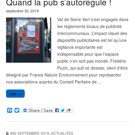
Quand la pub s’autorégule !
o
r
k
septembre 30, 2019
Val de Seine Vert s’est engagée dans
les règlements locaux de publicité
intercommunaux. L’impact visuel des
dispositifs publicitaires est tel qu’une
vigilance importante est
indispensable pour que l’espace
public n’en soit pas inondé. Frédéric
Puzin, qui suit ce dossier, vient d’être
désigné par France Nature Environnement pour représenter
nos associations auprès du Conseil Paritaire de…
Lire →
F
T
a
w
c
i
e
t
b
t
#92 SEPTEMBRE 2019
,
ACTUALITÉS
o
e