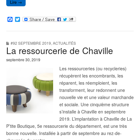
Lire →
F
T
a
w
c
i
e
t
b
t
#92 SEPTEMBRE 2019
,
ACTUALITÉS
o
e
La ressourcerie de Chaville
o
r
k
septembre 30, 2019
Les ressourceries (ou recycleries)
récupèrent les encombrants, les
réparent, les réemploient, les
transforment, leur redonnent une
nouvelle vie et une valeur marchande
et sociale. Une cinquième structure
s’installe à Chaville en septembre
2019. L’implantation à Chaville de La
P’tite Boutique, 5e ressourcerie du département, est une très
bonne nouvelle. Installée à partir de septembre au rez-de-