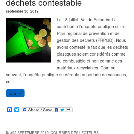
déchets contestable
septembre 30, 2019
Le 18 juillet, Val de Seine Vert a
contribué à l’enquête publique sur le
Plan régional de prévention et de
gestion des déchets (PRPGD). Nous
avons contesté le fait que les déchets
plastiques soient considérés comme
du combustible et non comme des
matériaux recyclables. Comme
souvent, l’enquête publique se déroule en période de vacances,
ce…
Lire →
F
T
a
w
c
i
e
t
b
t
#92 SEPTEMBRE 2019
,
COURRIER DES LECTEURS
o
e