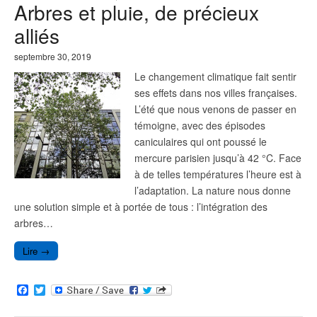
Arbres et pluie, de précieux
o
r
k
alliés
septembre 30, 2019
Le changement climatique fait sentir
ses effets dans nos villes françaises.
L’été que nous venons de passer en
témoigne, avec des épisodes
caniculaires qui ont poussé le
mercure parisien jusqu’à 42 °C. Face
à de telles températures l’heure est à
l’adaptation. La nature nous donne
une solution simple et à portée de tous : l’intégration des
arbres…
Lire →
F
T
a
w
c
i