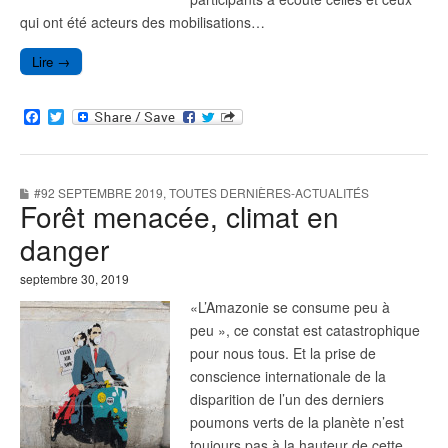
qui ont été acteurs des mobilisations…
Lire →
F
T
a
w
c
i
e
t
b
t
#92 SEPTEMBRE 2019
,
TOUTES DERNIÈRES-ACTUALITÉS
o
e
Forêt menacée, climat en
o
r
k
danger
septembre 30, 2019
«L’Amazonie se consume peu à
peu », ce constat est catastrophique
pour nous tous. Et la prise de
conscience internationale de la
disparition de l’un des derniers
poumons verts de la planète n’est
toujours pas à la hauteur de cette