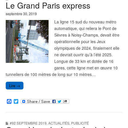
Le Grand Paris express
o
r
k
septembre 30, 2019
La ligne 15 sud du nouveau métro
automatique, qui reliera le Pont de
Sèvres à Noisy-Champs, devait être
opérationnelle pour les Jeux
olympiques de 2024, finalement elle
ne devrait ouvrir qu’à l’été 2025.
Longue de 33 km et dotée de 16
gares, cette ligne met en œuvre 10
tunneliers de 100 mètres de long sur 10 mètres…
Lire →
F
T
a
w
c
i
e
t
b
t
#92 SEPTEMBRE 2019
,
ACTUALITÉS
,
PUBLICITÉ
o
e