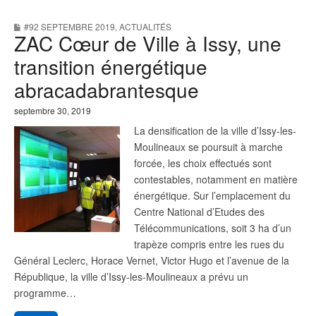
e
t
b
t
#92 SEPTEMBRE 2019
,
ACTUALITÉS
o
e
ZAC Cœur de Ville à Issy, une
o
r
k
transition énergétique
abracadabrantesque
septembre 30, 2019
La densification de la ville d’Issy-les-
Moulineaux se poursuit à marche
forcée, les choix effectués sont
contestables, notamment en matière
énergétique. Sur l’emplacement du
Centre National d’Etudes des
Télécommunications, soit 3 ha d’un
trapèze compris entre les rues du
Général Leclerc, Horace Vernet, Victor Hugo et l’avenue de la
République, la ville d’Issy-les-Moulineaux a prévu un
programme…