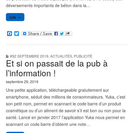
déversements importants de béton dans la…
Lire →
F
T
a
w
c
i
e
t
b
t
#92 SEPTEMBRE 2019
,
ACTUALITÉS
,
PUBLICITÉ
o
e
Et si on passait de la pub à
o
r
k
l’information !
septembre 29, 2019
Une petite application, téléchargeable gratuitement sur
smartphone, séduit des millions de consommateurs. Yuka, c’est
son petit nom, permet en scannant le code barre d’un produit
cosmétique ou d’un aliment de savoir s’il est bon ou non pour la
santé. Lancé en janvier 2017 l’application Yuka nous permet en
scannant un code barre d’obtenir une note…