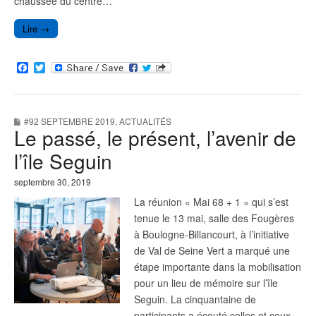
chaussée du centre…
Lire →
F
T
a
w
c
i
e
t
b
t
#92 SEPTEMBRE 2019
,
ACTUALITÉS
o
e
Le passé, le présent, l’avenir de
o
r
k
l’île Seguin
septembre 30, 2019
La réunion « Mai 68 + 1 » qui s’est
tenue le 13 mai, salle des Fougères
à Boulogne-Billancourt, à l’initiative
de Val de Seine Vert a marqué une
étape importante dans la mobilisation
pour un lieu de mémoire sur l’île
Seguin. La cinquantaine de
participants a écouté celles et ceux