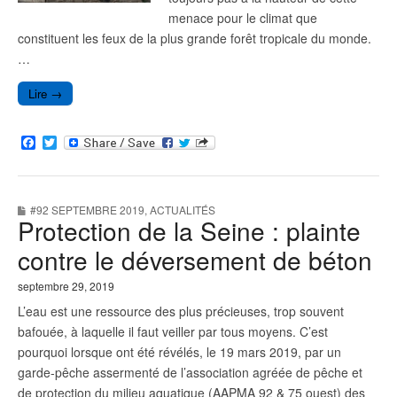
menace pour le climat que
constituent les feux de la plus grande forêt tropicale du monde.
…
Lire →
F
T
a
w
c
i
e
t
b
t
#92 SEPTEMBRE 2019
,
ACTUALITÉS
o
e
Protection de la Seine : plainte
o
r
k
contre le déversement de béton
septembre 29, 2019
L’eau est une ressource des plus précieuses, trop souvent
bafouée, à laquelle il faut veiller par tous moyens. C’est
pourquoi lorsque ont été révélés, le 19 mars 2019, par un
garde-pêche assermenté de l’association agréée de pêche et
de protection du milieu aquatique (AAPMA 92 & 75 ouest) des