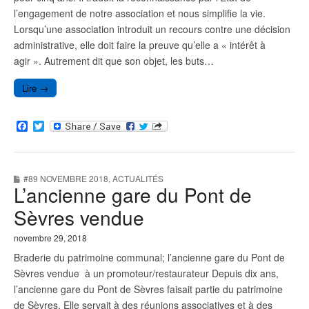
l’engagement de notre association et nous simplifie la vie.
Lorsqu’une association introduit un recours contre une décision
administrative, elle doit faire la preuve qu’elle a « intérêt à
agir ». Autrement dit que son objet, les buts…
Lire →
F
T
a
w
c
i
e
t
b
t
#89 NOVEMBRE 2018
,
ACTUALITÉS
o
e
L’ancienne gare du Pont de
o
r
k
Sèvres vendue
novembre 29, 2018
Braderie du patrimoine communal; l’ancienne gare du Pont de
Sèvres vendue à un promoteur/restaurateur Depuis dix ans,
l’ancienne gare du Pont de Sèvres faisait partie du patrimoine
de Sèvres. Elle servait à des réunions associatives et à des