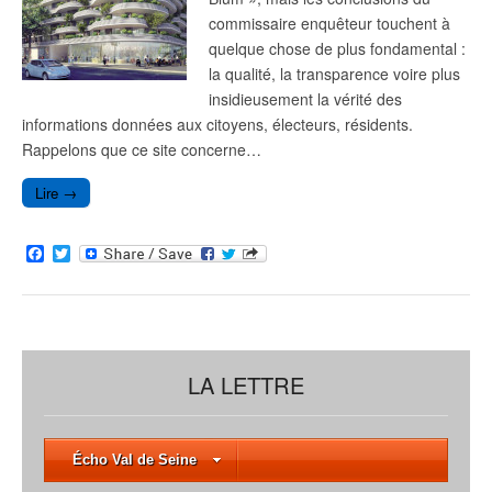
commissaire enquêteur touchent à
quelque chose de plus fondamental :
la qualité, la transparence voire plus
insidieusement la vérité des
informations données aux citoyens, électeurs, résidents.
Rappelons que ce site concerne…
Lire →
F
T
a
w
c
i
e
t
b
t
o
e
o
r
k
LA LETTRE
Écho Val de Seine