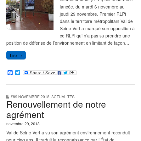
lancée, du mardi 6 novembre au
jeudi 29 novembre. Premier RLPi
dans le territoire métropolitain Val de
Seine Vert a marqué son opposition à
ce RLPi qui n’a pas su prendre une
position de défense de l’environnement en limitant de façon…
Lire →
F
T
a
w
c
i
e
t
b
t
#89 NOVEMBRE 2018
,
ACTUALITÉS
o
e
Renouvellement de notre
o
r
k
agrément
novembre 29, 2018
Val de Seine Vert a vu son agrément environnement reconduit
pour cinq ans. Il traduit la reconnaissance par l’État de