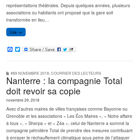
représentations théâtrales. Depuis quelques années, plusieurs
associations ou habitants ont proposé que la gare soit
transformée en lieu…
Lire →
F
T
a
w
c
i
e
t
b
t
#89 NOVEMBRE 2018
,
COURRIER DES LECTEURS
o
e
Nanterre : la compagnie Total
o
r
k
doit revoir sa copie
novembre 29, 2018
Avec d’autres maires de villes françaises comme Bayonne ou
Grenoble et les associations « Les Éco Maires », « Notre affaire
à tous », « Sherpa » et « Zéa », celui de Nanterre a sommé la
compagnie pétrolière Total de prendre des mesures contribuant
à enrayer le réchauffement climatique sous peine de l’attaquer