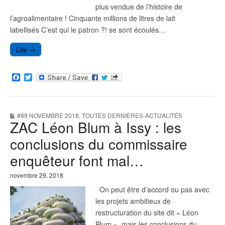
plus vendue de l’histoire de
l’agroalimentaire ! Cinquante millions de litres de lait
labellisés C’est qui le patron ?! se sont écoulés…
Lire →
F
T
a
w
c
i
e
t
b
t
#89 NOVEMBRE 2018
,
TOUTES DERNIÈRES-ACTUALITÉS
o
e
ZAC Léon Blum à Issy : les
o
r
k
conclusions du commissaire
enquêteur font mal…
novembre 29, 2018
On peut être d’accord ou pas avec
les projets ambitieux de
restructuration du site dit « Léon
Blum », mais les conclusions du