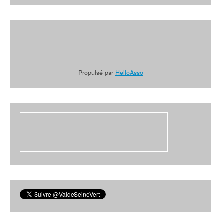
Propulsé par
HelloAsso