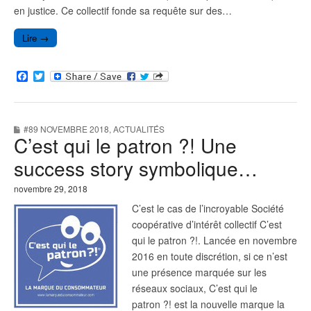
en justice. Ce collectif fonde sa requête sur des…
Lire →
F
T
a
w
c
i
e
t
b
t
#89 NOVEMBRE 2018
,
ACTUALITÉS
o
e
C’est qui le patron ?! Une
o
r
k
success story symbolique…
novembre 29, 2018
C’est le cas de l’incroyable Société
coopérative d’intérêt collectif C’est
qui le patron ?!. Lancée en novembre
2016 en toute discrétion, si ce n’est
une présence marquée sur les
réseaux sociaux, C’est qui le
patron ?! est la nouvelle marque la