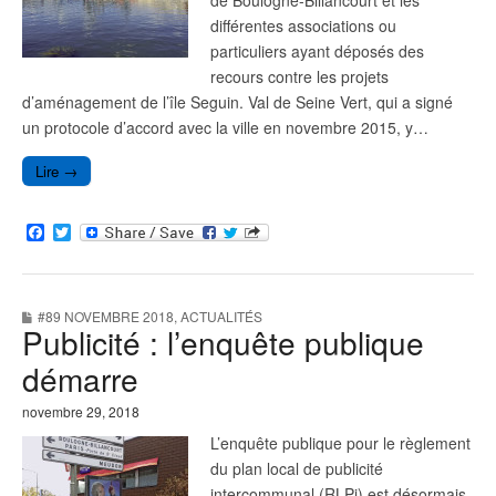
différentes associations ou
particuliers ayant déposés des
recours contre les projets
d’aménagement de l’île Seguin. Val de Seine Vert, qui a signé
un protocole d’accord avec la ville en novembre 2015, y…
Lire →
F
T
a
w
c
i
e
t
b
t
#89 NOVEMBRE 2018
,
ACTUALITÉS
o
e
Publicité : l’enquête publique
o
r
k
démarre
novembre 29, 2018
L’enquête publique pour le règlement
du plan local de publicité
intercommunal (RLPi) est désormais