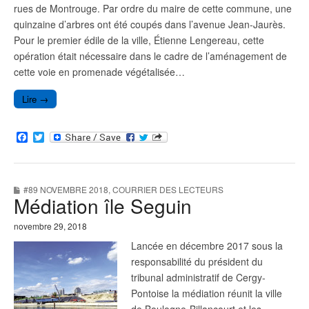
rues de Montrouge. Par ordre du maire de cette commune, une
quinzaine d’arbres ont été coupés dans l’avenue Jean-Jaurès.
Pour le premier édile de la ville, Étienne Lengereau, cette
opération était nécessaire dans le cadre de l’aménagement de
cette voie en promenade végétalisée…
Lire →
F
T
a
w
c
i
e
t
b
t
#89 NOVEMBRE 2018
,
COURRIER DES LECTEURS
o
e
Médiation île Seguin
o
r
k
novembre 29, 2018
Lancée en décembre 2017 sous la
responsabilité du président du
tribunal administratif de Cergy-
Pontoise la médiation réunit la ville
de Boulogne-Billancourt et les