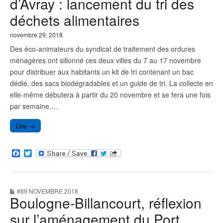
d’Avray : lancement du tri des
déchets alimentaires
novembre 29, 2018
Des éco-animateurs du syndicat de traitement des ordures
ménagères ont sillonné ces deux villes du 7 au 17 novembre
pour distribuer aux habitants un kit de tri contenant un bac
dédié, des sacs biodégradables et un guide de tri. La collecte en
elle-même débutera à partir du 20 novembre et se fera une fois
par semaine.…
Lire →
F
T
a
w
c
i
e
t
b
t
#89 NOVEMBRE 2018
o
e
Boulogne-Billancourt, réflexion
o
r
k
sur l’aménagement du Port