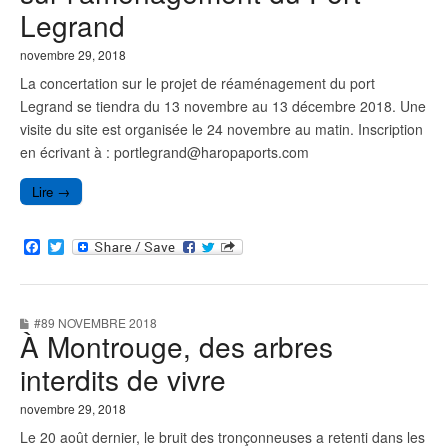
Legrand
novembre 29, 2018
La concertation sur le projet de réaménagement du port
Legrand se tiendra du 13 novembre au 13 décembre 2018. Une
visite du site est organisée le 24 novembre au matin. Inscription
en écrivant à : portlegrand@haropaports.com
Lire →
F
T
a
w
c
i
e
t
b
t
#89 NOVEMBRE 2018
o
e
À Montrouge, des arbres
o
r
k
interdits de vivre
novembre 29, 2018
Le 20 août dernier, le bruit des tronçonneuses a retenti dans les