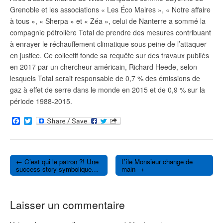
Grenoble et les associations « Les Éco Maires », « Notre affaire
à tous », « Sherpa » et « Zéa », celui de Nanterre a sommé la
compagnie pétrolière Total de prendre des mesures contribuant
à enrayer le réchauffement climatique sous peine de l’attaquer
en justice. Ce collectif fonde sa requête sur des travaux publiés
en 2017 par un chercheur américain, Richard Heede, selon
lesquels Total serait responsable de 0,7 % des émissions de
gaz à effet de serre dans le monde en 2015 et de 0,9 % sur la
période 1988-2015.
F
T
a
w
c
i
e
t
b
t
o
e
← C’est qui le patron ?! Une
L’île Monsieur change de
o
r
Post navigation
success story symbolique…
main →
k
Laisser un commentaire