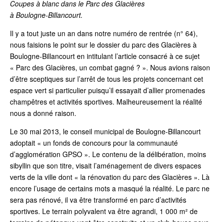
Coupes à blanc dans le Parc des Glacières
à Boulogne-Billancourt.
I
l y a tout juste un an dans notre numéro de rentrée (n° 64),
nous faisions le point sur le dossier du parc des Glacières à
Boulogne-Billancourt en intitulant l’article consacré à ce sujet
«
Parc des Glacières, un combat gagné ?
». Nous avions raison
d’être sceptiques sur l’arrêt de tous les projets concernant cet
espace vert si particulier puisqu’il essayait d’allier promenades
champêtres et activités sportives. Malheureusement la réalité
nous a donné raison.
Le 30 mai 2013, le conseil municipal de Boulogne-Billancourt
adoptait «
un fonds de concours pour la communauté
d’agglomération GPSO
». Le contenu de la délibération, moins
sibyllin que son titre, visait l’aménagement de divers espaces
verts de la ville dont «
la rénovation du parc des Glacières
». Là
encore l’usage de certains mots a masqué la réalité. Le parc ne
sera pas rénové, il va être transformé en parc d’activités
sportives. Le terrain polyvalent va être agrandi, 1 000 m² de