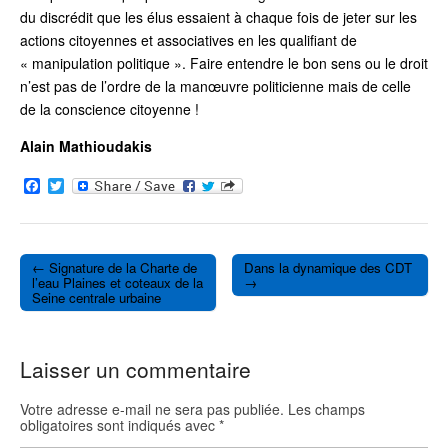
du discrédit que les élus essaient à chaque fois de jeter sur les
actions citoyennes et associatives en les qualifiant de
«
manipulation politique
». Faire entendre le bon sens ou le droit
n’est pas de l’ordre de la manœuvre politicienne mais de celle
de la conscience citoyenne !
Alain Mathioudakis
F
T
a
w
c
i
e
t
b
t
o
e
← Signature de la Charte de
Dans la dynamique des CDT
o
r
Post navigation
l’eau Plaines et coteaux de la
→
k
Seine centrale urbaine
Laisser un commentaire
Votre adresse e-mail ne sera pas publiée.
Les champs
obligatoires sont indiqués avec
*