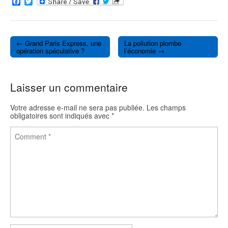
F
T
a
w
c
i
e
t
b
t
o
e
← Grand Paris Express, une
La pollution plombe
o
r
Post navigation
opération spéculative ?
l’économie →
k
Laisser un commentaire
Votre adresse e-mail ne sera pas publiée.
Les champs
obligatoires sont indiqués avec
*