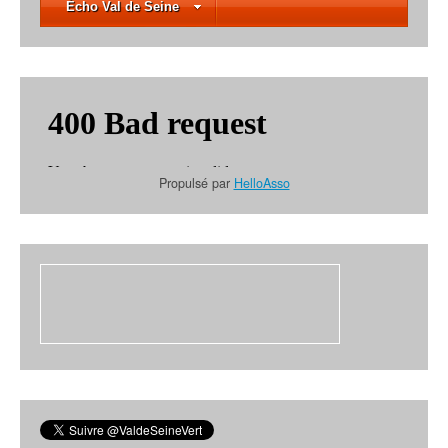
Écho Val de Seine
Propulsé par
HelloAsso