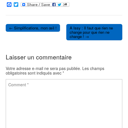
F
T
a
w
c
i
e
t
b
t
o
e
← Simplifications, mon œil !
A Issy : Il faut que rien ne
o
r
Post navigation
change pour que rien ne
k
change ! →
Laisser un commentaire
Votre adresse e-mail ne sera pas publiée.
Les champs
obligatoires sont indiqués avec
*