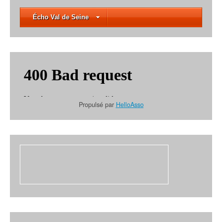
Écho Val de Seine
Propulsé par
HelloAsso