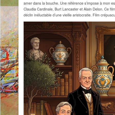
amer dans la bouche. Une référence s’impose à mon espr
Claudia Cardinale, Burt Lancaster et Alain Delon. Ce film d
déclin inéluctable d’une vieille aristocratie. Film crépuscu