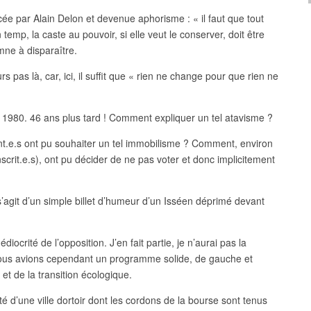
e par Alain Delon et devenue aphorisme : « il faut que tout
emp, la caste au pouvoir, si elle veut le conserver, doit être
ne à disparaître.
 pas là, car, ici, il suffit que « rien ne change pour que rien ne
s 1980. 46 ans plus tard ! Comment expliquer un tel atavisme ?
t.e.s ont pu souhaiter un tel immobilisme ? Comment, environ
scrit.e.s), ont pu décider de ne pas voter et donc implicitement
 s’agit d’un simple billet d’humeur d’un Isséen déprimé devant
diocrité de l’opposition. J’en fait partie, je n’aurai pas la
 Nous avions cependant un programme solide, de gauche et
et de la transition écologique.
ité d’une ville dortoir dont les cordons de la bourse sont tenus