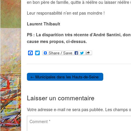
en bon père de famille, quitte à réélire ou laisser réélire
Leur responsabilité n’en est pas moindre !
Laurent Thibault
PS : La disparition très récente d’André Santini, d
cause mes propos, ci-dessus.
F
T
a
w
c
i
e
t
b
t
o
e
← Municipales dans les Hauts-de-Seine
o
r
Post navigation
k
Laisser un commentaire
Votre adresse e-mail ne sera pas publiée.
Les champs ob