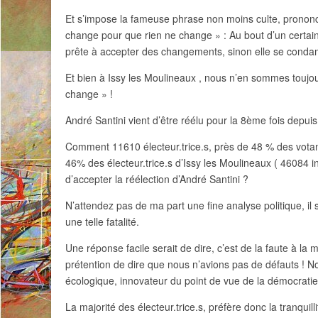
Et s’impose la fameuse phrase non moins culte, prononcé
change pour que rien ne change » : Au bout d’un certain t
prête à accepter des changements, sinon elle se condam
Et bien à Issy les Moulineaux , nous n’en sommes toujours
change » !
André Santini vient d’être réélu pour la 8ème fois depui
Comment 11610 électeur.trice.s, près de 48 % des votan
46% des électeur.trice.s d’Issy les Moulineaux ( 46084 in
d’accepter la réélection d’André Santini ?
N’attendez pas de ma part une fine analyse politique, il
une telle fatalité.
Une réponse facile serait de dire, c’est de la faute à la mé
prétention de dire que nous n’avions pas de défauts !
écologique, innovateur du point de vue de la démocratie 
La majorité des électeur.trice.s, préfère donc la tranquill