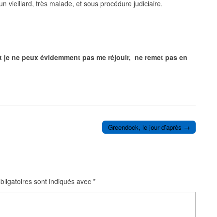
 un vieillard, très malade, et sous procédure judiciaire.
ont je ne peux évidemment pas me réjouir, ne remet pas en
Greendock, le jour d’après →
ligatoires sont indiqués avec
*