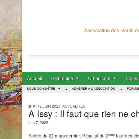
Association des Hauts-de
Skip to content
Accueil
Patrimoine
Urbanisme
Espace
Main menu
NOUS CONNAÎTRE
ADHÉRER À L'ASSOCIATION
FORMUL
Sub menu
#119 JUIN 2026
,
ACTUALITÉS
A Issy : Il faut que rien ne
juin 7, 2026
ème
Soirée du 22 mars dernier. Résultat du 2
tour des él