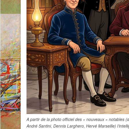
A partir de la photo officiel des « nouveaux » notables 
André Santini, Dennis Larghero, Hervé Marseille) l’intelli