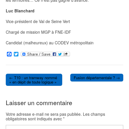
Luc Blanchard
Vice-président de Val de Seine Vert
Chargé de mission MGP à FNE-IDF
Candidat (malheureux) au CODEV métropolitain
F
T
a
w
c
i
e
t
b
t
o
e
← T10 : un tramway nommé
Fusion départementale ? →
o
r
Post navigation
« en dépit de toute logique »
k
Laisser un commentaire
Votre adresse e-mail ne sera pas publiée.
Les champs
obligatoires sont indiqués avec
*