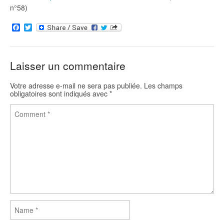
n°58)
F
T
a
w
c
i
e
t
b
t
Laisser un commentaire
o
e
o
r
k
Votre adresse e-mail ne sera pas publiée.
Les champs
obligatoires sont indiqués avec
*