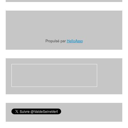
Propulsé par
HelloAsso