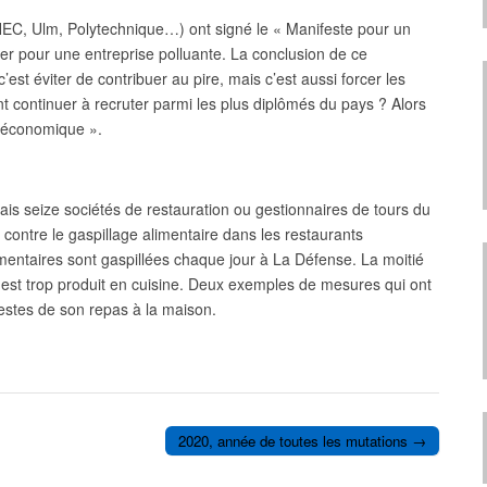
HEC, Ulm, Polytechnique…) ont signé le « Manifeste pour un
ller pour une entreprise polluante. La conclusion de ce
’est éviter de contribuer au pire, mais c’est aussi forcer les
t continuer à recruter parmi les plus diplômés du pays ? Alors
t économique ».
is seize sociétés de restauration ou gestionnaires de tours du
 contre le gaspillage alimentaire dans les restaurants
imentaires sont gaspillées chaque jour à La Défense. La moitié
ui est trop produit en cuisine. Deux exemples de mesures qui ont
restes de son repas à la maison.
2020, année de toutes les mutations →