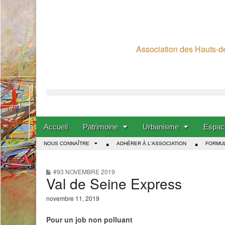
Association des Hauts-de
Skip to content
Accueil
Patrimoine
Urbanisme
Espace
Main menu
NOUS CONNAÎTRE
ADHÉRER À L'ASSOCIATION
FORMUL
Sub menu
#93 NOVEMBRE 2019
Val de Seine Express
novembre 11, 2019
Pour un job non polluant