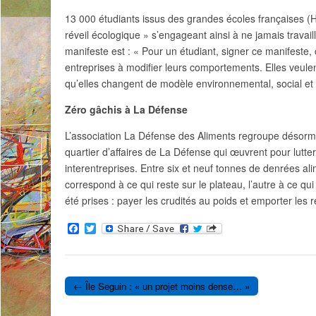
13 000 étudiants issus des grandes écoles françaises (
réveil écologique » s’engageant ainsi à ne jamais travai
manifeste est : « Pour un étudiant, signer ce manifeste, c
entreprises à modifier leurs comportements. Elles veulen
qu’elles changent de modèle environnemental, social e
Zéro gâchis à La Défense
L’association La Défense des Aliments regroupe désorma
quartier d’affaires de La Défense qui œuvrent pour lutter
interentreprises. Entre six et neuf tonnes de denrées al
correspond à ce qui reste sur le plateau, l’autre à ce q
été prises : payer les crudités au poids et emporter les 
F
T
a
w
c
i
e
t
b
t
o
e
← Île Seguin : « un projet moins dense… »
o
r
Post navigation
k