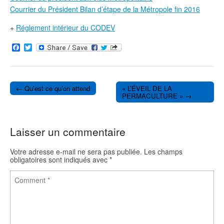
Courrier du Président Bilan d’étape de la Métropole fin 2016
+
Réglement intérieur du CODEV
F
T
a
w
c
i
e
t
b
t
o
e
← Qu’est ce qu’on attend
« L’ÉVEIL DE LA
o
r
Post navigation
PERMACULTURE » →
k
Laisser un commentaire
Votre adresse e-mail ne sera pas publiée.
Les champs
obligatoires sont indiqués avec
*