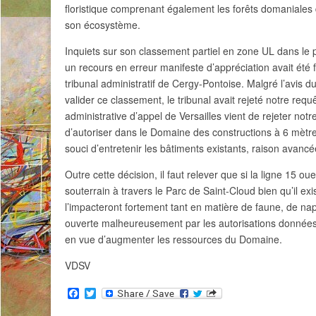
floristique comprenant également les forêts domaniales
son écosystème.
Inquiets sur son classement partiel en zone UL dans le 
un recours en erreur manifeste d’appréciation avait été 
tribunal administratif de Cergy-Pontoise. Malgré l’avis d
valider ce classement, le tribunal avait rejeté notre req
administrative d’appel de Versailles vient de rejeter not
d’autoriser dans le Domaine des constructions à 6 mètre
souci d’entretenir les bâtiments existants, raison avanc
Outre cette décision, il faut relever que si la ligne 15 
souterrain à travers le Parc de Saint-Cloud bien qu’il ex
l’impacteront fortement tant en matière de faune, de nap
ouverte malheureusement par les autorisations données a
en vue d’augmenter les ressources du Domaine.
VDSV
F
T
a
w
c
i