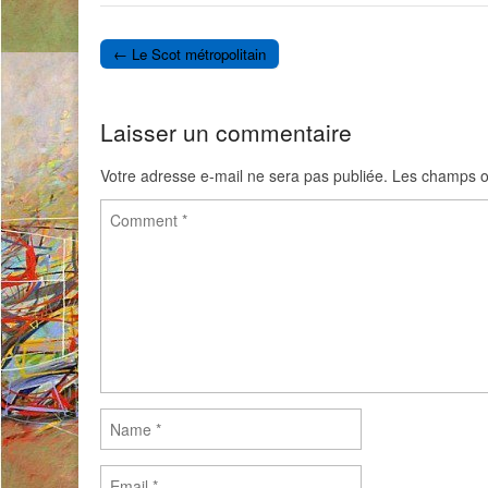
e
t
b
t
o
e
← Le Scot métropolitain
o
r
Post navigation
k
Laisser un commentaire
Votre adresse e-mail ne sera pas publiée.
Les champs ob