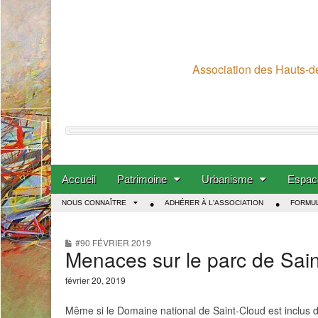
Association des Hauts-de
Skip to content
Accueil
Patrimoine
Urbanisme
Espace
Main menu
NOUS CONNAÎTRE
ADHÉRER À L'ASSOCIATION
FORMUL
Sub menu
#90 FÉVRIER 2019
Menaces sur le parc de Sai
février 20, 2019
M
ême si le Domaine national de Saint-Cloud est inclus d