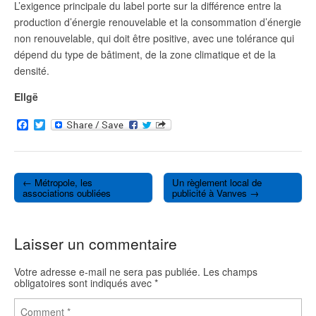
L’exigence principale du label porte sur la différence entre la
production d’énergie renouvelable et la consommation d’énergie
non renouvelable, qui doit être positive, avec une tolérance qui
dépend du type de bâtiment, de la zone climatique et de la
densité.
Ellgë
F
T
a
w
c
i
e
t
b
t
o
e
← Métropole, les
Un règlement local de
o
r
Post navigation
associations oubliées
publicité à Vanves →
k
Laisser un commentaire
Votre adresse e-mail ne sera pas publiée.
Les champs
obligatoires sont indiqués avec
*