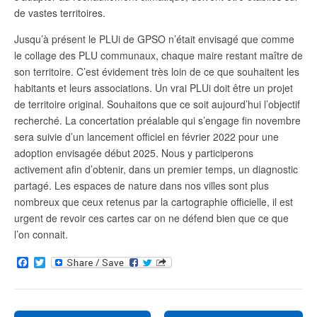
de vastes territoires.
Jusqu’à présent le PLUi de GPSO n’était envisagé que comme
le collage des PLU communaux, chaque maire restant maître de
son territoire. C’est évidement très loin de ce que souhaitent les
habitants et leurs associations. Un vrai PLUi doit être un projet
de territoire original. Souhaitons que ce soit aujourd’hui l’objectif
recherché. La concertation préalable qui s’engage fin novembre
sera suivie d’un lancement officiel en février 2022 pour une
adoption envisagée début 2025. Nous y participerons
activement afin d’obtenir, dans un premier temps, un diagnostic
partagé. Les espaces de nature dans nos villes sont plus
nombreux que ceux retenus par la cartographie officielle, il est
urgent de revoir ces cartes car on ne défend bien que ce que
l’on connait.
F
T
a
w
c
i
e
t
b
t