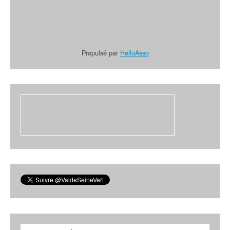
Propulsé par
HelloAsso