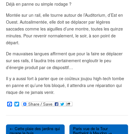
Déjà en panne ou simple rodage ?
Montée sur un rail, elle tourne autour de l’Auditorium, d’Est en
Ouest. Autoalimentée, elle doit se déplacer par légères
saccades comme les aiguilles d’une montre, toutes les quinze
minutes. Pour revenir normalement, le soir, à son point de
départ.
De mauvaises langues affirment que pour la faire se déplacer
sur ses rails, il faudra très certainement engloutir le peu
d’énergie produit par ce dispositif…
Il y a aussi fort à parier que ce coûteux joujou high-tech tombe
en panne et qu’une fois bloqué, il attendra une réparation qui
risque de ne jamais venir.
F
T
a
w
c
i
e
t
b
t
o
e
← Cette plaie des jardins qui
Paris vue de la Tour
o
r
Post navigation
ravage le buis
Berthelot à Meudon →