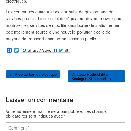
électriques.
Les communes quittent alors leur habit de gestionnaire de
services pour endosser celui de régulateur devant œuvrer pour
maîtriser les services de mobilité sans borne de stationnement
potentiellement source d’une nouvelle pollution : celle de
moyens de transport encombrant l’espace public.
F
T
a
w
c
i
e
t
b
t
o
e
← Mise au ban du plastique
Château Rothschild à
o
r
Post navigation
Boulogne Billancourt →
k
Laisser un commentaire
Votre adresse e-mail ne sera pas publiée.
Les champs
obligatoires sont indiqués avec
*