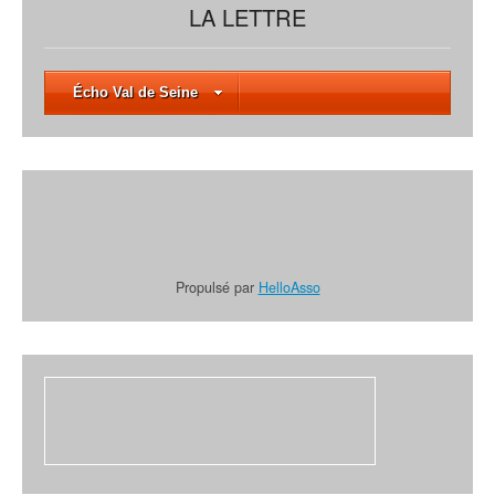
k
LA LETTRE
Écho Val de Seine
Propulsé par
HelloAsso