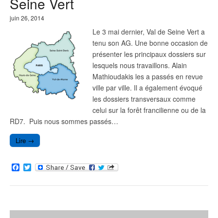
Seine Vert
juin 26, 2014
Le 3 mai dernier, Val de Seine Vert a
tenu son AG. Une bonne occasion de
présenter les principaux dossiers sur
lesquels nous travaillons. Alain
Mathioudakis les a passés en revue
ville par ville. Il a également évoqué
les dossiers transversaux comme
celui sur la forêt francilienne ou de la
RD7. Puis nous sommes passés…
Lire →
F
T
a
w
c
i
e
t
b
t
o
e
o
r