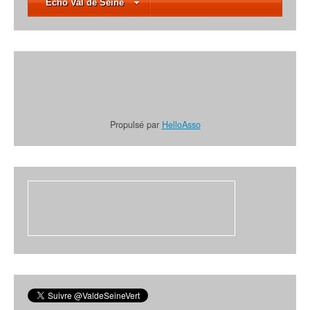
Écho Val de Seine
Propulsé par
HelloAsso