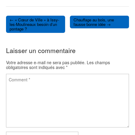
a
w
c
i
e
t
b
t
o
e
← « Cœur de Ville » à Issy-
Chauffage au bois, une
o
r
Post navigation
les-Moulineaux besoin d’un
fausse bonne idée →
k
pontage ?
Laisser un commentaire
Votre adresse e-mail ne sera pas publiée.
Les champs
obligatoires sont indiqués avec
*