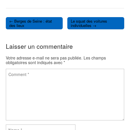
a
w
c
i
e
t
b
t
o
e
← Berges de Seine : état
Le squat des voitures
o
r
Post navigation
des lieux
individuelles →
k
Laisser un commentaire
Votre adresse e-mail ne sera pas publiée.
Les champs
obligatoires sont indiqués avec
*