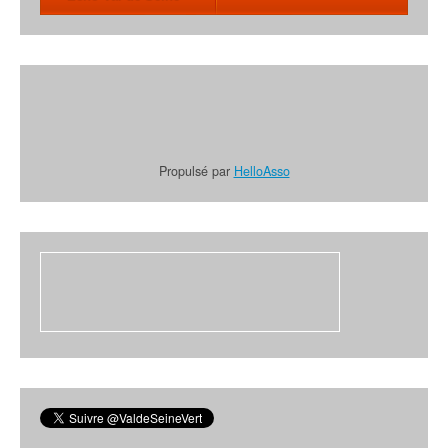
Propulsé par
HelloAsso