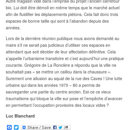
Autre magasin vide dans l’emprise du projet l’ancien carrefour
bio. Lui doit être démoli en même temps que le marché actuel
afin de fluidifier les déplacements piétons. Cela fait donc trois
espaces de bonne taille qui sont à l’abandon depuis des
années.
Lors de la dernière réunion publique nous avons demandé au
maire s’il ne serait pas judicieux d’utiliser ces espaces en
attendant que soit décider de leur affectation définitive. Cela
s’appelle l’urbanisme transitoire et c’est aujourd’hui une pratique
courante. Grégoire de La Roncière a répondu que la ville ne
souhaitait pas « se mettre un caillou dans la chaussure ».
Surement une allusion au squat de la rue des Caves ! Une lutte
urbaine qui dans les années 1970 – 80 a permis de
sauvegarder une partie du centre ancien. Est-ce ce vieux
traumatisme qui bloque la ville sur pose et l’empêche d’avancer
en permettant l’occupation provisoire des locaux vides ?
Luc Blanchard
F
T