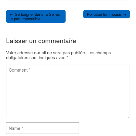
e
t
b
t
o
e
← Se baigner dans la Seine,
Pollution lumineuse →
o
r
Post navigation
le pari impossible
k
Laisser un commentaire
Votre adresse e-mail ne sera pas publiée.
Les champs
obligatoires sont indiqués avec
*