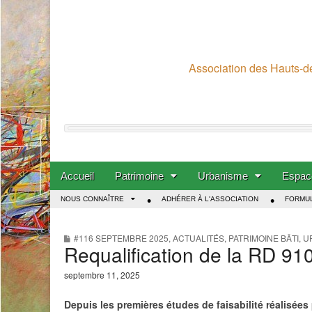
Association des Hauts-de
Skip to content
Accueil
Patrimoine
Urbanisme
Espace
Main menu
NOUS CONNAÎTRE
ADHÉRER À L'ASSOCIATION
FORMUL
Sub menu
#116 SEPTEMBRE 2025
,
ACTUALITÉS
,
PATRIMOINE BÂTI
,
U
Requalification de la RD 91
septembre 11, 2025
Depuis les premières études de faisabilité réalisées