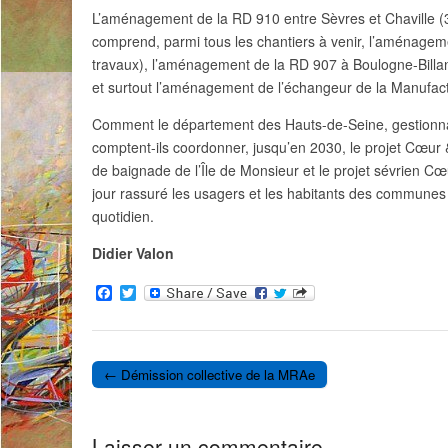
L’aménagement de la RD 910 entre Sèvres et Chaville (30
comprend, parmi tous les chantiers à venir, l’aménagem
travaux), l’aménagement de la RD 907 à Boulogne-Billan
et surtout l’aménagement de l’échangeur de la Manufact
Comment le département des Hauts-de-Seine, gestionnair
comptent-ils coordonner, jusqu’en 2030, le projet Cœur & 
de baignade de l’Île de Monsieur et le projet sévrien Cœ
jour rassuré les usagers et les habitants des communes
quotidien.
Didier Valon
F
T
a
w
c
i
e
t
b
t
o
e
← Démission collective de la MRAe
o
r
Post navigation
k
Laisser un commentaire