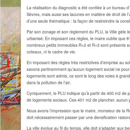
L
a réalisation du diagnostic a été confiée à un bureau 
Sèvres, mais aussi ses lacunes en matière de droit de 
d’une seule thématique : la façon de restreindre la constru
Par son zonage et son règlement du PLU, la Ville gèle le
urbanisé. En imposant ces règles, le maire oublie que 8
nombreux petits immeubles R+2 et R+3 sont présents su
coteaux, ni le cadre de vie.
En imposant des règles très restrictives d’emprise au so
savons pertinemment qu’aucun logement social ne pourra 
logements sont admis, ce sont le long des voies à grande c
dans la pollution de l’air.
Cyniquement, le PLU indique qu’à partir de 400 m
2
de pl
de logements sociaux. Ces 401 m
2
de plancher, aucun p
Nous avons l’impression que le maire, monsieur de la Ron
doit nécessairement passer par une densification raiso
La ville évolue au fil du temps, elle doit s’adapter aux 