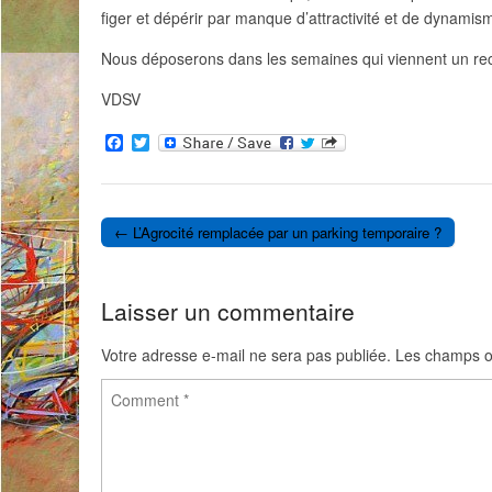
figer et dépérir par manque d’attractivité et de dynam
Nous déposerons dans les semaines qui viennent un rec
VDSV
F
T
a
w
c
i
e
t
b
t
o
e
← L’Agrocité remplacée par un parking temporaire ?
o
r
Post navigation
k
Laisser un commentaire
Votre adresse e-mail ne sera pas publiée.
Les champs ob