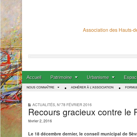
Association des Hauts-de
Skip to content
Accueil
Patrimoine
Urbanisme
Espace
Main menu
NOUS CONNAÎTRE
ADHÉRER À L'ASSOCIATION
FORMUL
Sub menu
ACTUALITÉS
,
N°78 FÉVRIER 2016
Recours gracieux contre le
février 2, 2016
Le 18 décembre dernier, le conseil municipal de Sè