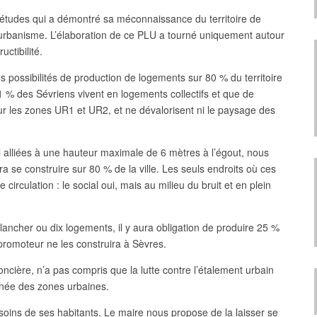
d’études qui a démontré sa méconnaissance du territoire de
l’urbanisme. L’élaboration de ce PLU a tourné uniquement autour
ctibilité.
s possibilités de production de logements sur 80 % du territoire
1 % des Sévriens vivent en logements collectifs et que de
r les zones UR1 et UR2, et ne dévalorisent ni le paysage des
l alliées à une hauteur maximale de 6 mètres à l’égout, nous
se construire sur 80 % de la ville. Les seuls endroits où ces
irculation : le social oui, mais au milieu du bruit et en plein
ancher ou dix logements, il y aura obligation de produire 25 %
romoteur ne les construira à Sèvres.
cière, n’a pas compris que la lutte contre l’étalement urbain
nnée des zones urbaines.
besoins de ses habitants. Le maire nous propose de la laisser se