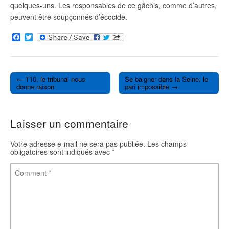
quelques-uns. Les responsables de ce gâchis, comme d’autres,
peuvent être soupçonnés d’écocide.
F
T
a
w
c
i
e
t
b
t
o
e
← T10, le tribunal nous
Se baigner dans la Seine, le
o
r
Post navigation
donne raison
pari impossible →
k
Laisser un commentaire
Votre adresse e-mail ne sera pas publiée.
Les champs
obligatoires sont indiqués avec
*