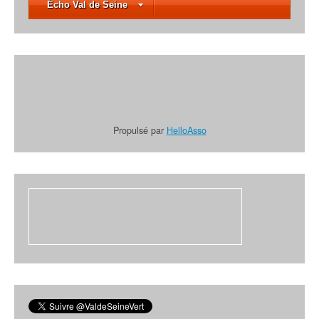
Écho Val de Seine
Propulsé par
HelloAsso