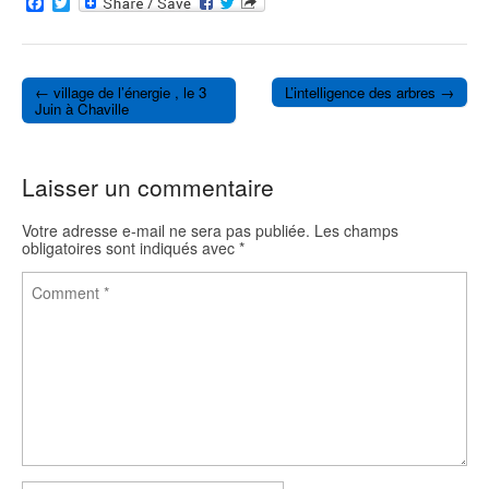
F
T
a
w
c
i
e
t
b
t
o
e
← village de l’énergie , le 3
L’intelligence des arbres →
o
r
Post navigation
Juin à Chaville
k
Laisser un commentaire
Votre adresse e-mail ne sera pas publiée.
Les champs
obligatoires sont indiqués avec
*