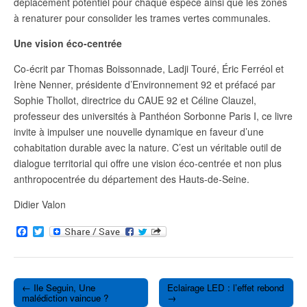
déplacement potentiel pour chaque espèce ainsi que les zones
à renaturer pour consolider les trames vertes communales.
Une vision éco-centrée
Co-écrit par Thomas Boissonnade, Ladji Touré, Éric Ferréol et
Irène Nenner, présidente d’Environnement 92 et préfacé par
Sophie Thollot, directrice du CAUE 92 et Céline Clauzel,
professeur des universités à Panthéon Sorbonne Paris I, ce livre
invite à impulser une nouvelle dynamique en faveur d’une
cohabitation durable avec la nature. C’est un véritable outil de
dialogue territorial qui offre une vision éco-centrée et non plus
anthropocentrée du département des Hauts-de-Seine.
Didier Valon
F
T
a
w
c
i
e
t
b
t
o
e
← Ile Seguin, Une
Eclairage LED : l’effet rebond
o
r
Post navigation
malédiction vaincue ?
→