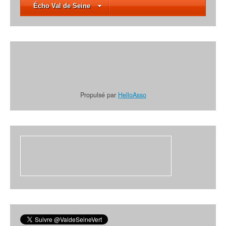
Écho Val de Seine
Propulsé par
HelloAsso