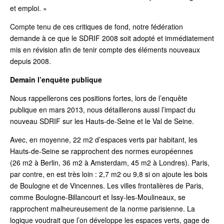
et emploi. »
Compte tenu de ces critiques de fond, notre fédération
demande à ce que le SDRIF 2008 soit adopté et immédiatement
mis en révision afin de tenir compte des éléments nouveaux
depuis 2008.
Demain l’enquête publique
Nous rappellerons ces positions fortes, lors de l’enquête
publique en mars 2013, nous détaillerons aussi l’impact du
nouveau SDRIF sur les Hauts-de-Seine et le Val de Seine.
Avec, en moyenne, 22 m
2
d’espaces verts par habitant, les
Hauts-de-Seine se rapprochent des normes européennes
(26 m
2
à Berlin, 36 m
2
à Amsterdam, 45 m
2
à Londres). Paris,
par contre, en est très loin : 2,7 m
2
ou 9,8 si on ajoute les bois
de Boulogne et de Vincennes. Les villes frontalières de Paris,
comme Boulogne-Billancourt et Issy-les-Moulineaux, se
rapprochent malheureusement de la norme parisienne. La
logique voudrait que l’on développe les espaces verts, gage de