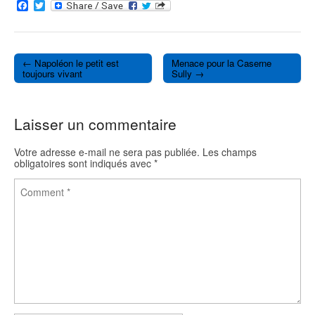
F
T
a
w
c
i
e
t
b
t
o
e
← Napoléon le petit est
Menace pour la Caserne
o
r
Post navigation
toujours vivant
Sully →
k
Laisser un commentaire
Votre adresse e-mail ne sera pas publiée.
Les champs
obligatoires sont indiqués avec
*