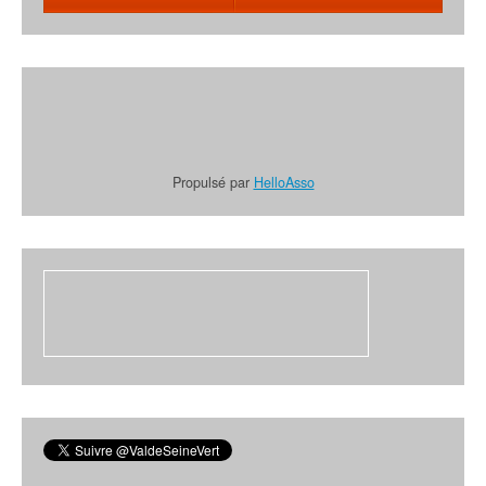
Propulsé par
HelloAsso