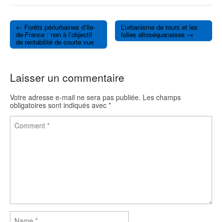
c
i
e
t
b
t
o
e
← Forêts périurbaines d’Ile-
L’urbanisme de tours et les
o
r
Post navigation
de-France : non à l’objectif
folies altoséquanaises →
k
de rentabilité de courte vue
Laisser un commentaire
Votre adresse e-mail ne sera pas publiée.
Les champs
obligatoires sont indiqués avec
*