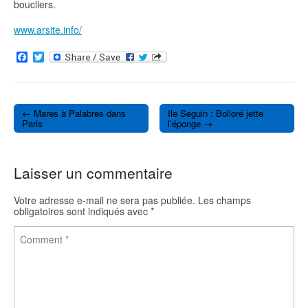
boucliers.
www.arsite.info/
F
T
a
w
c
i
e
t
b
t
o
e
← Mares à Palabres dans
Ile Seguin : Bolloré jette
o
r
Post navigation
Paris
l’éponge →
k
Laisser un commentaire
Votre adresse e-mail ne sera pas publiée.
Les champs
obligatoires sont indiqués avec
*