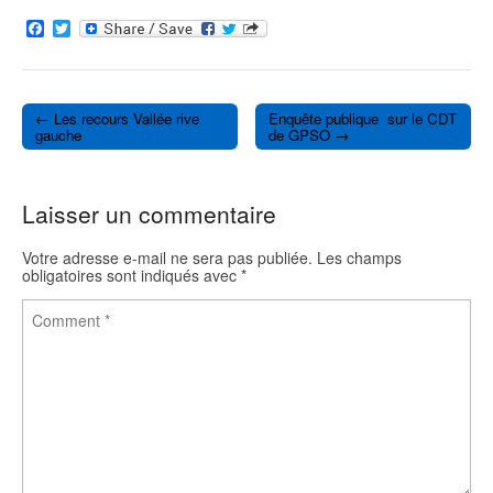
F
T
a
w
c
i
e
t
b
t
o
e
← Les recours Vallée rive
Enquête publique sur le CDT
o
r
Post navigation
gauche
de GPSO →
k
Laisser un commentaire
Votre adresse e-mail ne sera pas publiée.
Les champs
obligatoires sont indiqués avec
*