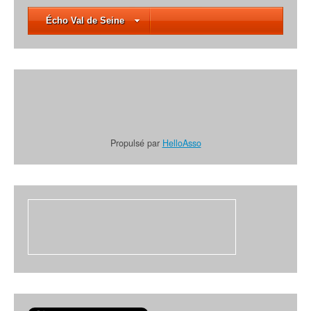
Écho Val de Seine
Propulsé par
HelloAsso