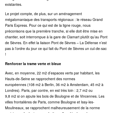
existantes.
Le projet compte, de plus, sur un aménagement
mégalomaniaque des transports régionaux : le réseau Grand
Paris Express. Pour ce qui est de la ligne rouge, nous
préconisons que la première tranche, si elle doit être mise en
chantier, soit interrompue à la gare de Clamart plutôt qu’au Pont
de Sèvres. En effet la liaison Pont de Sèvres – La Défense n’est
pas à l’ordre du jour ce qui fait du Pont de Sèvres un cul-de-sac
!
Renforcer la trame verte et bleue
Avec, en moyenne, 22 m
2
d’espaces verts par habitant, les
Hauts-de-Seine se rapprochent des normes
européennes (108 m
2
à Berlin, 36 m
2
à Amsterdam, 45 m
2
à
Londres). Paris, par contre, en est très loin : 2,7 m
2
ou
9,8 m
2
si on ajoute les bois de Boulogne et de Vincennes. Les
villes frontalières de Paris, comme Boulogne et Issy-les-
Moulineaux, se rapprochent malheureusement de la norme